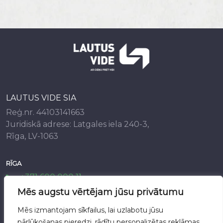
LAUTUS VIDE SIA
Reģ.nr. 44103141663
Juridiskā adrese: Latgales iela 240-3,
Rīga, LV-1063
RĪGA
+371 600 000 11
info@lautusvide.lv
Mēs augstu vērtējam jūsu privātumu
Mēs izmantojam sīkfailus, lai uzlabotu jūsu
ALŪKSNE
pārlūkošanas pieredzi, rādītu personalizētas reklāmas