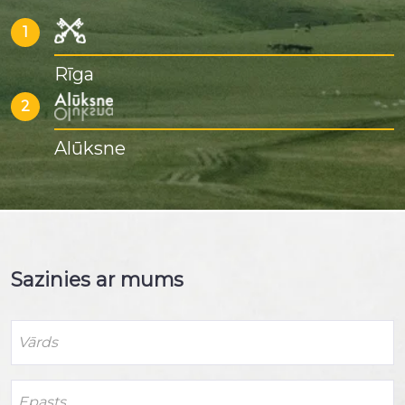
1
Rīga
2
Alūksne
Sazinies ar mums