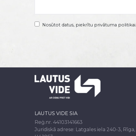
Nosūtot datus, piekrītu privātuma politikai
LAUTUS VIDE SIA
Reģ.nr. 44103141663
Juridiskā adrese: Latgales iela 240-3,
Rīga,