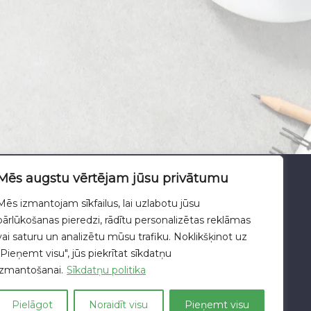
Mēs augstu vērtējam jūsu privātumu
atu apstrādes politika
Mēs izmantojam sīkfailus, lai uzlabotu jūsu
pārlūkošanas pieredzi, rādītu personalizētas reklāmas
vai saturu un analizētu mūsu trafiku. Noklikšķinot uz
"Pieņemt visu", jūs piekrītat sīkdatņu
ŪKSNE
izmantošanai.
Sīkdatņu politika
+371 643 828 38
aluksne@lautusvide.lv
Pielāgot
Noraidīt visu
Pieņemt visu