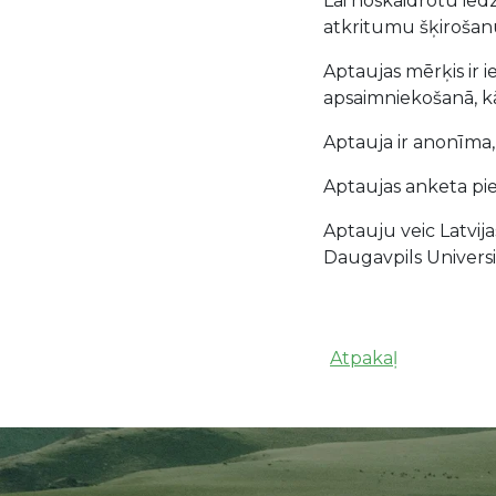
Lai noskaidrotu ie
atkritumu šķirošanu
Aptaujas mērķis ir 
apsaimniekošanā, kā
Aptauja ir anonīma,
Aptaujas anketa p
Aptauju veic Latvij
Daugavpils Universit
Atpakaļ