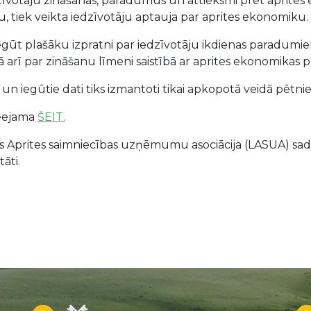
dzīvotāju zināšanas, paradumus un attieksmi pret aprite
, tiek veikta iedzīvotāju aptauja par aprites ekonomiku.
iegūt plašāku izpratni par iedzīvotāju ikdienas paradum
 arī par zināšanu līmeni saistībā ar aprites ekonomikas p
 un iegūtie dati tiks izmantoti tikai apkopotā veidā pētn
ieejama
ŠEIT.
as Aprites saimniecības uzņēmumu asociācija (LASUA) sad
āti.