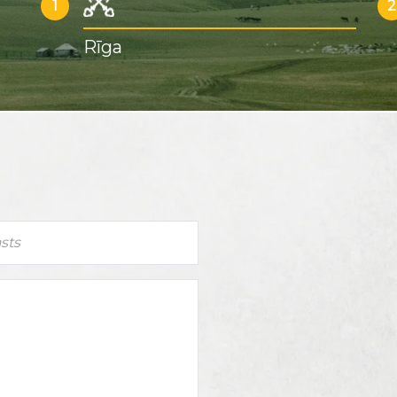
1
2
Rīga