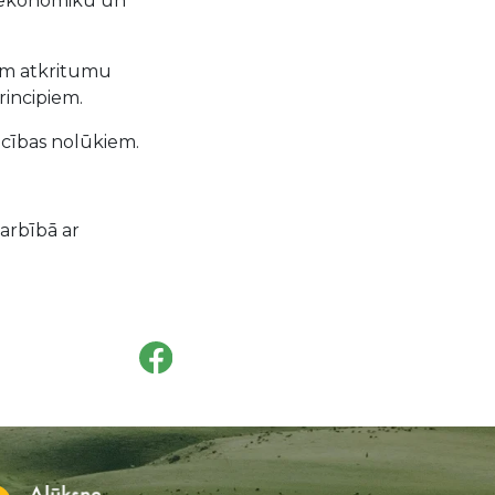
s ekonomiku un
iem atkritumu
rincipiem.
iecības nolūkiem.
arbībā ar