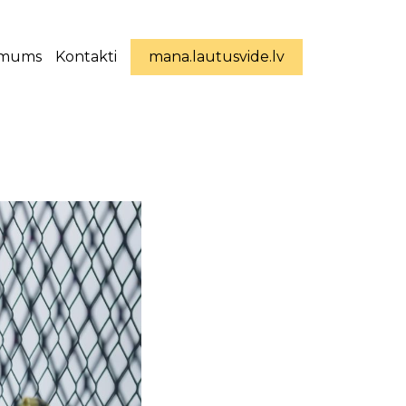
 mums
Kontakti
mana.lautusvide.lv