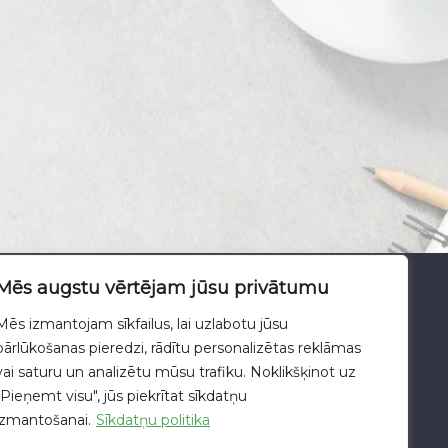
Mēs augstu vērtējam jūsu privātumu
atu apstrādes politika
Mēs izmantojam sīkfailus, lai uzlabotu jūsu
pārlūkošanas pieredzi, rādītu personalizētas reklāmas
vai saturu un analizētu mūsu trafiku. Noklikšķinot uz
"Pieņemt visu", jūs piekrītat sīkdatņu
ŪKSNE
izmantošanai.
Sīkdatņu politika
+371 643 828 38