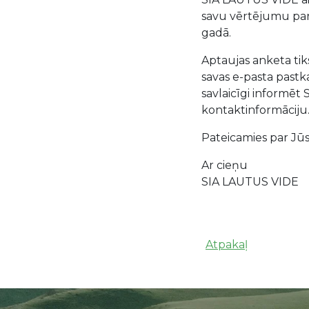
savu vērtējumu pa
gadā.
Aptaujas anketa tik
savas e-pasta pastk
savlaicīgi informē
kontaktinformāciju
Pateicamies par Jūs
Ar cieņu
SIA LAUTUS VIDE
Atpakaļ