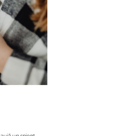
taujā un sniegt