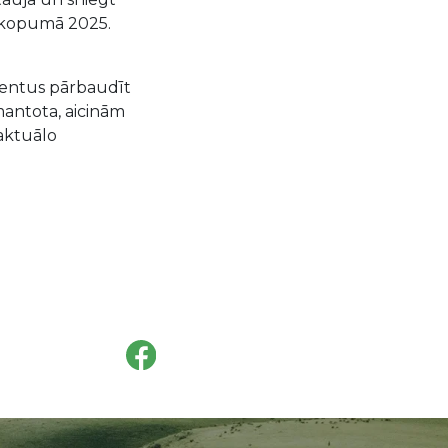
 kopumā 2025.
lientus pārbaudīt
mantota, aicinām
aktuālo