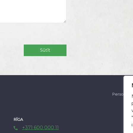
.
Personas d
RĪGA
AL
+371 600 000 11