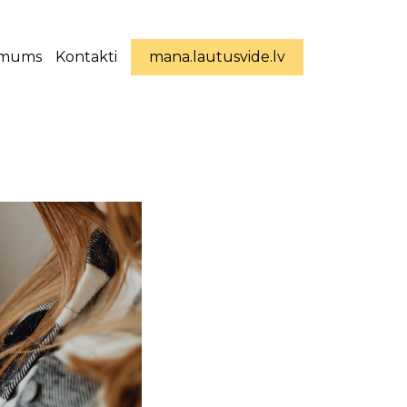
 mums
Kontakti
mana.lautusvide.lv