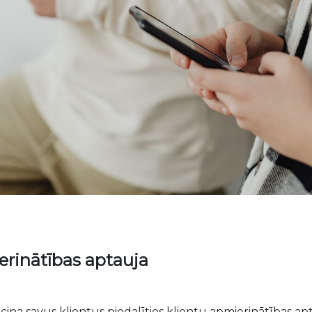
erinātības aptauja
ina savus klientus piedalīties klientu apmierinātības ap