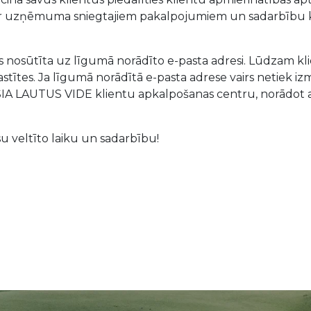
r uzņēmuma sniegtajiem pakalpojumiem un sadarbību
s nosūtīta uz līgumā norādīto e-pasta adresi. Lūdzam k
astītes. Ja līgumā norādītā e-pasta adrese vairs netiek iz
t SIA LAUTUS VIDE klientu apkalpošanas centru, norādot 
.
u veltīto laiku un sadarbību!