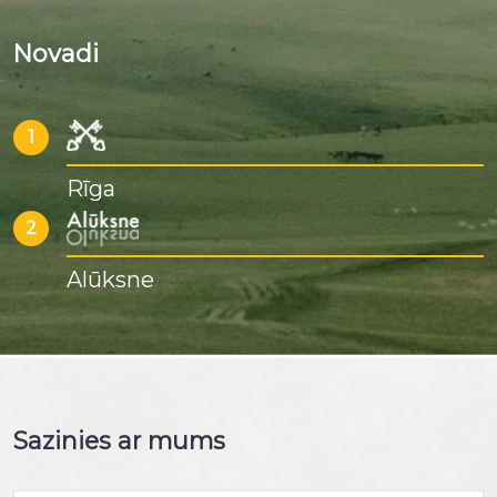
Novadi
1
Rīga
2
Alūksne
Sazinies ar mums