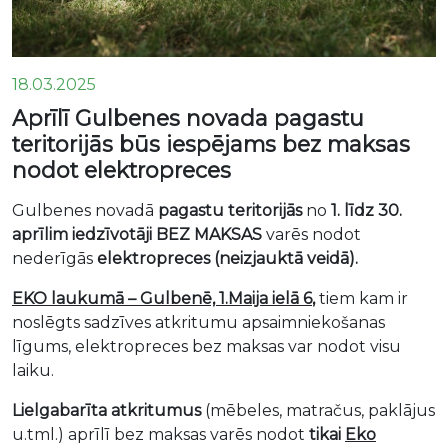
18.03.2025
Aprīlī Gulbenes novada pagastu
teritorijās būs iespējams bez maksas
nodot elektropreces
Gulbenes novadā
pagastu teritorijās
no
1. līdz 30.
aprīlim
iedzīvotāji BEZ MAKSAS
varēs nodot
nederīgās
elektropreces (neizjauktā veidā).
EKO laukumā – Gulbenē, 1.Maija ielā 6
,
tiem kam ir
noslēgts sadzīves atkritumu apsaimniekošanas
līgums, elektropreces bez maksas var nodot visu
laiku.
Lielgabarīta
atkritumus
(mēbeles, matračus, paklājus
u.tml.) aprīlī bez maksas varēs nodot
tikai
Eko