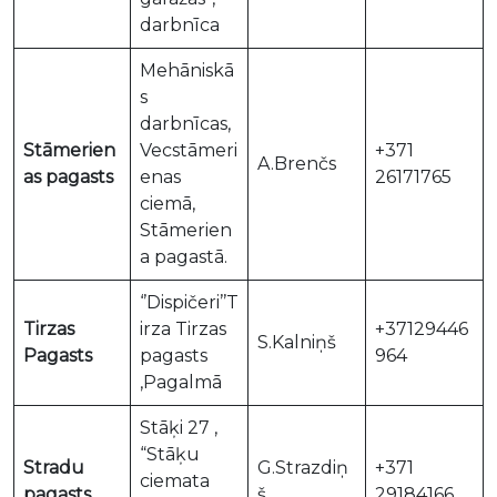
darbnīca
Mehāniskā
s
darbnīcas,
Stāmerien
Vecstāmeri
+371
A.Brenčs
as pagasts
enas
26171765
ciemā,
Stāmerien
a pagastā.
‘’Dispičeri’’T
Tirzas
irza Tirzas
+37129446
S.Kalniņš
Pagasts
pagasts
964
,Pagalmā
Stāķi 27 ,
“Stāķu
Stradu
G.Strazdiņ
+371
ciemata
pagasts
š
29184166