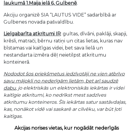
laukumā 1.Maija ielā 6, Gulbenē
.
Akciju organizē SIA “LAUTUS VIDE” sadarbībā ar
Gulbenes novada pašvaldību.
Lielgabarīta atkritumi IR
: gultas, dīvāni, paklāji, skapji,
krēsli, matrači, bērnu ratiņi un citas lietas, kuras nav
bīstamas vai kaitīgas videi, bet sava lielā un
nestandarta izmēra dēļ neietilpst atkritumu
konteinerā.
Nododot šos priekšmetus iedzīvotāji ne vien atbrīvo
savu mājokli no nederīgām lietām, bet arī saudzē
dabu
, jo elektriskās un elektroniskās iekārtas ir videi
kaitīgie atkritumi, ko nedrīkst mest sadzīves
atkritumu konteineros. Šīs iekārtas satur sastāvdaļas,
kas, nonākot vidē vai saskarē ar cilvēku, var būt ļoti
kaitīgas.
Akcijas norises vietas, kur nogādāt nederīgās