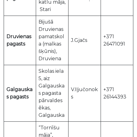
katlu māja,
Stari
Bijušā
Druvienas
Druvienas
pamatskol
+371
J.Gjačs
pagasts
a (malkas
26471091
šķūnis),
Druviena
Skolas iela
5, aiz
Galgauska
Galgauska
V.Iļjučonok
+371
s pagasta
s pagasts
s
26144393
pārvaldes
ēkas,
Galgauska
“Tornīšu
māja”,