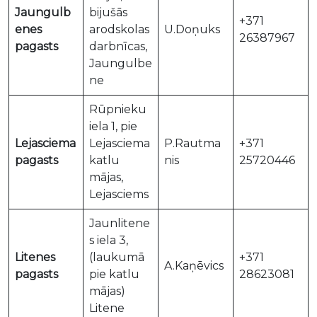
Jaungulb
bijušās
+371
enes
arodskolas
U.Doņuks
26387967
pagasts
darbnīcas,
Jaungulbe
ne
Rūpnieku
iela 1, pie
Lejasciema
Lejasciema
P.Rautma
+371
pagasts
katlu
nis
25720446
mājas,
Lejasciems
Jaunlitene
s iela 3,
Litenes
(laukumā
+371
A.Kaņēvics
pagasts
pie katlu
28623081
mājas)
Litene