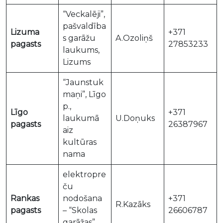
“Veckalēji”,
pašvaldība
Lizuma
+371
s garāžu
A.Ozoliņš
pagasts
27853233
laukums,
Lizums
“Jaunstuk
maņi”, Līgo
p.,
Līgo
+371
laukumā
U.Doņuks
pagasts
26387967
aiz
kultūras
nama
elektropre
ču
Rankas
nodošana
+371
R.Kazāks
pagasts
– “Skolas
26606787
garāžas”,