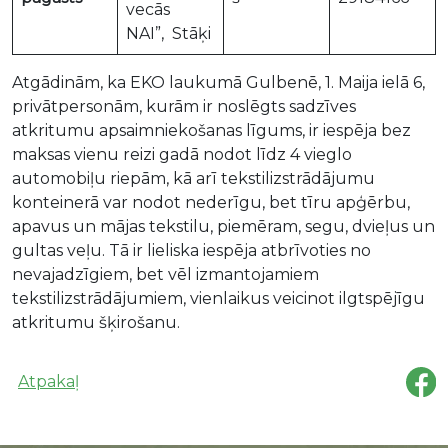
vecās
NAI”, Stāķi
Atgādinām, ka EKO laukumā Gulbenē, 1. Maija ielā 6,
privātpersonām, kurām ir noslēgts sadzīves
atkritumu apsaimniekošanas līgums, ir iespēja bez
maksas vienu reizi gadā nodot līdz 4 vieglo
automobiļu riepām, kā arī tekstilizstrādājumu
konteinerā var nodot nederīgu, bet tīru apģērbu,
apavus un mājas tekstilu, piemēram, segu, dvieļus un
gultas veļu. Tā ir lieliska iespēja atbrīvoties no
nevajadzīgiem, bet vēl izmantojamiem
tekstilizstrādājumiem, vienlaikus veicinot ilgtspējīgu
atkritumu šķirošanu.
Atpakaļ