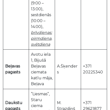
(9:00 –
13:00),
sestdienās
(10:00 –
14:00),
brīvdienas:
pirmdiena,
svētdiena
Avotu iela
1, Bijušā
Beļavas
Beļavas
A.Šķender
+371
pagasts
ciemata
s
20225340
katlu māja,
Beļava
”Liesmas”,
Staru
Daukstu
M.
+371
ciema
pagasts
Strazdiņš
29621877