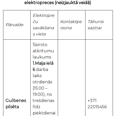
elektropreces (neizjauktā veidā)
Elektropre
ču
Kontaktpe
Tālrunis
Pārvalde
savākšana
rsona
saziņai
s vieta
Šķiroto
atkritumu
laukums
1.Maija ielā
6
darba
laiks:
otrdienās
(15:00 –
19:00), no
Gulbenes
trešdienas
+371
pilsēta
līdz
22015456
piektdienai