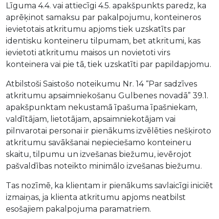
Līguma 4.4. vai attiecīgi 4.5. apakšpunkts paredz, ka
aprēķinot samaksu par pakalpojumu, konteineros
ievietotais atkritumu apjoms tiek uzskatīts par
identisku konteineru tilpumam, bet atkritumi, kas
ievietoti atkritumu maisos un novietoti virs
konteinera vai pie tā, tiek uzskatīti par papildapjomu.
Atbilstoši Saistošo noteikumu Nr. 14 “Par sadzīves
atkritumu apsaimniekošanu Gulbenes novadā” 39.1.
apakšpunktam nekustamā īpašuma īpašniekam,
valdītājam, lietotājam, apsaimniekotājam vai
pilnvarotai personai ir pienākums izvēlēties nešķiroto
atkritumu savākšanai nepieciešamo konteineru
skaitu, tilpumu un izvešanas biežumu, ievērojot
pašvaldības noteikto minimālo izvešanas biežumu.
Tas nozīmē, ka klientam ir pienākums savlaicīgi iniciēt
izmaiņas, ja klienta atkritumu apjoms neatbilst
esošajiem pakalpojuma paramatriem.