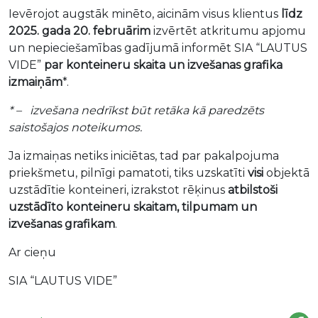
Ievērojot augstāk minēto, aicinām visus klientus
līdz
2025. gada 20. februārim
izvērtēt atkritumu apjomu
un nepieciešamības gadījumā informēt SIA “LAUTUS
VIDE”
par konteineru skaita un izvešanas grafika
izmaiņām
*.
* – izvešana nedrīkst būt retāka kā paredzēts
saistošajos noteikumos.
Ja izmaiņas netiks iniciētas, tad par pakalpojuma
priekšmetu, pilnīgi pamatoti, tiks uzskatīti
visi
objektā
uzstādītie konteineri, izrakstot rēķinus
atbilstoši
uzstādīto konteineru skaitam, tilpumam un
izvešanas grafikam
.
Ar cieņu
SIA “LAUTUS VIDE”