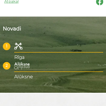
Atpakaļ
Novadi
1
Rīga
2
Alūksne