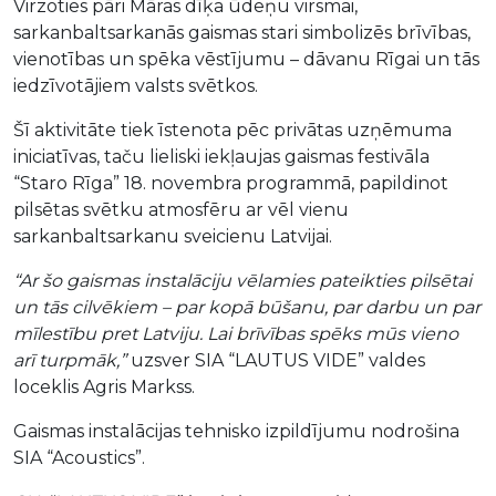
Virzoties pāri Māras dīķa ūdeņu virsmai,
sarkanbaltsarkanās gaismas stari simbolizēs brīvības,
vienotības un spēka vēstījumu – dāvanu Rīgai un tās
iedzīvotājiem valsts svētkos.
Šī aktivitāte tiek īstenota pēc privātas uzņēmuma
iniciatīvas, taču lieliski iekļaujas gaismas festivāla
“Staro Rīga” 18. novembra programmā, papildinot
pilsētas svētku atmosfēru ar vēl vienu
sarkanbaltsarkanu sveicienu Latvijai.
“Ar šo gaismas instalāciju vēlamies pateikties pilsētai
un tās cilvēkiem – par kopā būšanu, par darbu un par
mīlestību pret Latviju. Lai brīvības spēks mūs vieno
arī turpmāk,”
uzsver SIA “LAUTUS VIDE” valdes
loceklis Agris Markss.
Gaismas instalācijas tehnisko izpildījumu nodrošina
SIA “Acoustics”.