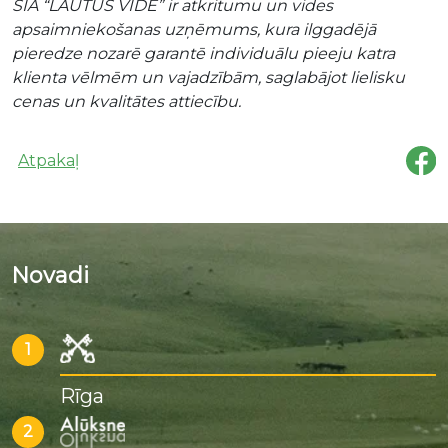
SIA “LAUTUS VIDE” ir atkritumu un vides
apsaimniekošanas uzņēmums, kura ilggadējā
pieredze nozarē garantē individuālu pieeju katra
klienta vēlmēm un vajadzībām, saglabājot lielisku
cenas un kvalitātes attiecību.
Atpakaļ
Novadi
1
Rīga
2