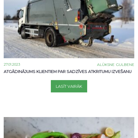
27.01.2023
ALŪKSNE
GULBENE
ATGĀDINĀJUMS KLIENTIEM PAR SADZĪVES ATKRITUMU IZVEŠANU
LASĪT VAIRĀK