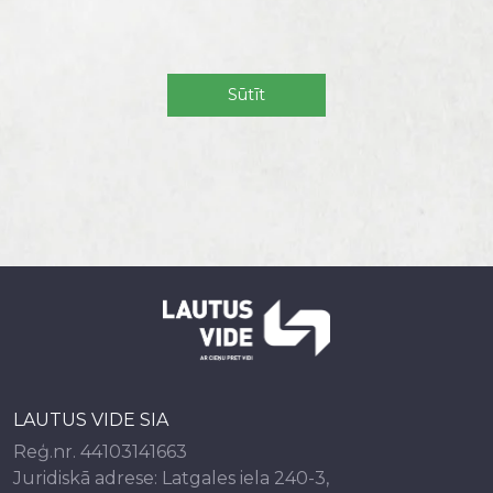
LAUTUS VIDE SIA
Reģ.nr. 44103141663
Juridiskā adrese: Latgales iela 240-3,