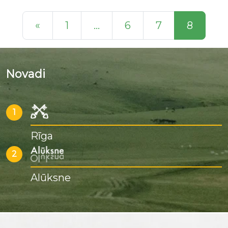
Posts navigation
«
1
…
6
7
8
Novadi
1
Rīga
2
Alūksne