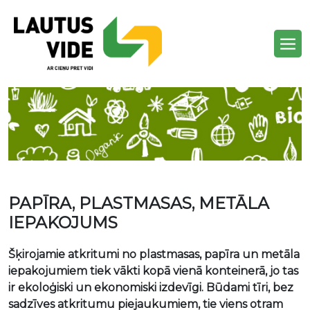
PAPĪRA, PLASTMASAS, METĀLA
IEPAKOJUMS
Šķirojamie atkritumi no plastmasas, papīra un metāla
iepakojumiem tiek vākti kopā vienā konteinerā, jo tas
ir ekoloģiski un ekonomiski izdevīgi. Būdami tīri, bez
sadzīves atkritumu piejaukumiem, tie viens otram