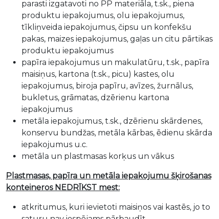
parasti izgatavoti no PP materiāla, t.sk., piena
produktu iepakojumus, olu iepakojumus,
tīkliņveida iepakojumus, čipsu un konfekšu
pakas, maizes iepakojumus, gaļas un citu pārtikas
produktu iepakojumus
papīra iepakojumus un makulatūru, t.sk., papīra
maisiņus, kartona (t.sk., picu) kastes, olu
iepakojumus, biroja papīru, avīzes, žurnālus,
bukletus, grāmatas, dzērienu kartona
iepakojumus
metāla iepakojumus, t.sk., dzērienu skārdenes,
konservu bundžas, metāla kārbas, ēdienu skārda
iepakojumus u.c.
metāla un plastmasas korķus un vākus
Plastmasas, papīra un metāla iepakojumu šķirošanas
konteineros NEDRĪKST mest:
atkritumus, kuri ievietoti maisiņos vai kastēs, jo to
saturu nav iespējams pārbaudīt