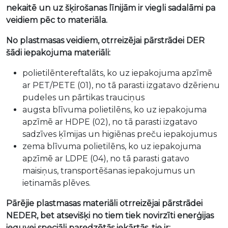
nekaitē un uz šķirošanas līnijām ir viegli sadalāmi pa
veidiem pēc to materiāla.
No plastmasas veidiem, otrreizējai pārstrādei DER
šādi iepakojuma materiāli:
polietilēntereftalāts, ko uz iepakojuma apzīmē
ar PET/PETE (01), no tā parasti izgatavo dzērienu
pudeles un pārtikas trauciņus
augsta blīvuma polietilēns, ko uz iepakojuma
apzīmē ar HDPE (02), no tā parasti izgatavo
sadzīves ķīmijas un higiēnas preču iepakojumus
zema blīvuma polietilēns, ko uz iepakojuma
apzīmē ar LDPE (04), no tā parasti gatavo
maisiņus, transportēšanas iepakojumus un
ietinamās plēves.
Pārējie plastmasas materiāli otrreizējai pārstrādei
NEDER, bet atsevišķi no tiem tiek novirzīti enerģijas
ieguvei speciāli paredzētās iekārtās, tie ir: