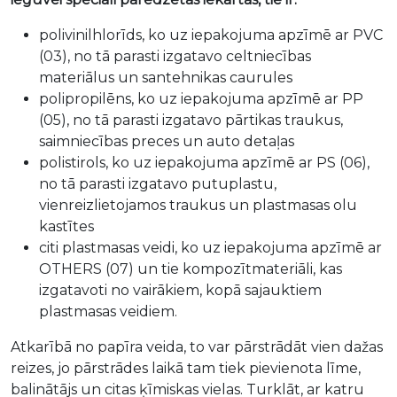
polivinilhlorīds, ko uz iepakojuma apzīmē ar PVC
(03), no tā parasti izgatavo celtniecības
materiālus un santehnikas caurules
polipropilēns, ko uz iepakojuma apzīmē ar PP
(05), no tā parasti izgatavo pārtikas traukus,
saimniecības preces un auto detaļas
polistirols, ko uz iepakojuma apzīmē ar PS (06),
no tā parasti izgatavo putuplastu,
vienreizlietojamos traukus un plastmasas olu
kastītes
citi plastmasas veidi, ko uz iepakojuma apzīmē ar
OTHERS (07) un tie kompozītmateriāli, kas
izgatavoti no vairākiem, kopā sajauktiem
plastmasas veidiem.
Atkarībā no papīra veida, to var pārstrādāt vien dažas
reizes, jo pārstrādes laikā tam tiek pievienota līme,
balinātājs un citas ķīmiskas vielas. Turklāt, ar katru