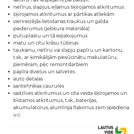
netīrus, slapjus, eļļainus šķirojamos atkritumus
šķirojamos atkritumus ar pārtikas atliekām
vienreizējās lietošanas traukus un galda
piederumus (jebkura materiāla)
putuplastu un tā iepakojumus
matu un citu krāsu tūbiņas
taukainu, netīru vai slapju papīru un kartonu,
t.sk., ar ķimikālijām piesūcinātu makulatūru,
piemēram, pēc remontdarbiem
papīra dvieļus un salvetes
auto detaļas
santehnikas caurules
sadzīves atkritumus un cita veida šķirojamos un
bīstamos atkritumus, t.sk., baterijas,
akumulatorus, alumīnija flakonus zem spiediena
u.c.