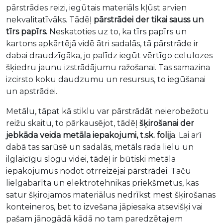
pārstrādes reizi, iegūtais materiāls kļūst arvien
nekvalitatīvāks. Tādēļ
pārstrādei der tikai sauss un
tīrs papīrs.
Neskatoties uz to, ka tīrs papīrs un
kartons apkārtējā vidē ātri sadalās, tā pārstrāde ir
dabai draudzīgāka, jo palīdz iegūt vērtīgo celulozes
šķiedru jaunu izstrādājumu ražošanai. Tas samazina
izcirsto koku daudzumu un resursus, to iegūšanai
un apstrādei.
Metālu, tāpat kā stiklu var pārstrādāt neierobežotu
reižu skaitu, to pārkausējot, tādēļ
šķirošanai der
jebkāda veida metāla iepakojumi, t.sk. folij
a. Lai arī
dabā tas sarūsē un sadalās, metāls rada lielu un
ilglaicīgu slogu videi, tādēļ ir būtiski metāla
iepakojumus nodot otrreizējai pārstrādei. Taču
lielgabarīta un elektrotehnikas priekšmetus, kas
satur šķirojamos materiālus nedrīkst mest šķirošanas
konteineros, bet to izvešana jāpiesaka atsevišķi vai
pašam jānogādā kādā no tam paredzētajiem