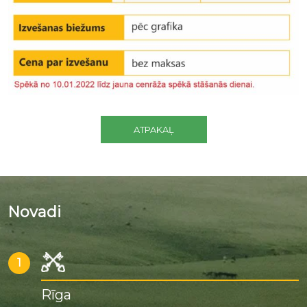
ATPAKAĻ
Novadi
1
Rīga