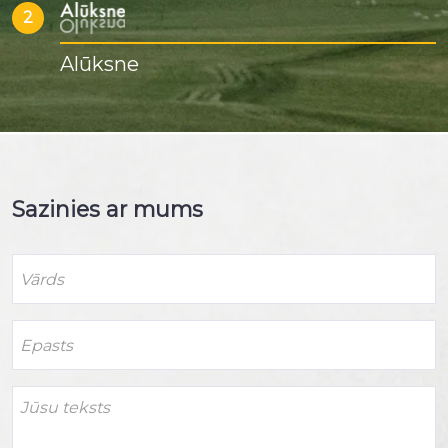
2
Alūksne
Sazinies ar mums