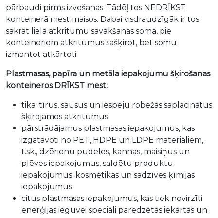
pārbaudi pirms izvešanas. Tādēļ tos NEDRĪKST
konteinerā mest maisos. Dabai visdraudzīgāk ir tos
sakrāt lielā atkritumu savākšanas somā, pie
konteineriem atkritumus sašķirot, bet somu
izmantot atkārtoti.
Plastmasas, papīra un metāla iepakojumu šķirošanas
konteineros DRĪKST mest:
tikai tīrus, sausus un iespēju robežās saplacinātus
šķirojamos atkritumus
pārstrādājamus plastmasas iepakojumus, kas
izgatavoti no PET, HDPE un LDPE materiāliem,
t.sk., dzērienu pudeles, kannas, maisiņus un
plēves iepakojumus, saldētu produktu
iepakojumus, kosmētikas un sadzīves ķīmijas
iepakojumus
citus plastmasas iepakojumus, kas tiek novirzīti
enerģijas ieguvei speciāli paredzētās iekārtās un