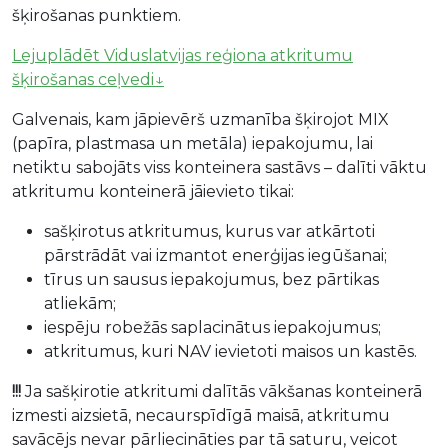
šķirošanas punktiem.
Lejuplādēt Viduslatvijas reģiona atkritumu
šķirošanas ceļvedi↓
Galvenais, kam jāpievērš uzmanība šķirojot MIX
(papīra, plastmasa un metāla) iepakojumu, lai
netiktu sabojāts viss konteinera sastāvs – dalīti vāktu
atkritumu konteinerā jāievieto tikai:
sašķirotus atkritumus, kurus var atkārtoti
pārstrādāt vai izmantot enerģijas iegūšanai;
tīrus un sausus iepakojumus, bez pārtikas
atliekām;
iespēju robežās saplacinātus iepakojumus;
atkritumus, kuri NAV ievietoti maisos un kastēs.
!!!
Ja sašķirotie atkritumi dalītās vākšanas konteinerā
izmesti aizsietā, necaurspīdīgā maisā, atkritumu
savācējs nevar pārliecināties par tā saturu, veicot